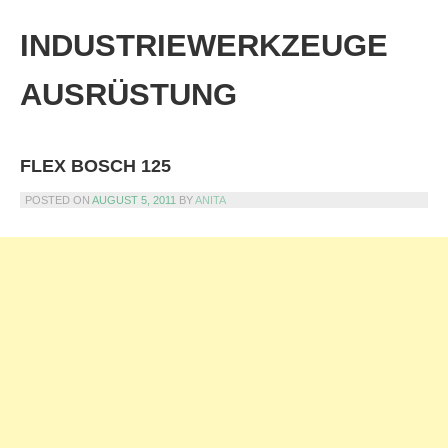
Skip
to
INDUSTRIEWERKZEUGE
content
AUSRÜSTUNG
FLEX BOSCH 125
POSTED ON
AUGUST 5, 2011
BY
ANITA