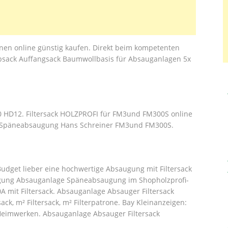
nen online günstig kaufen. Direkt beim kompetenten
aubsack Auffangsack Baumwollbasis für Absauganlagen 5x
0 HD12. Filtersack HOLZPROFI für FM3und FM300S online
für Späneabsaugung Hans Schreiner FM3und FM300S.
n Budget lieber eine hochwertige Absaugung mit Filtersack
augung Absauganlage Späneabsaugung im Shopholzprofi-
mit Filtersack. Absauganlage Absauger Filtersack
ck, m² Filtersack, m² Filterpatrone. Bay Kleinanzeigen:
imwerken. Absauganlage Absauger Filtersack