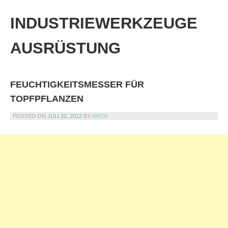
Skip
to
INDUSTRIEWERKZEUGE
content
AUSRÜSTUNG
FEUCHTIGKEITSMESSER FÜR
TOPFPFLANZEN
POSTED ON
JULI 20, 2012
BY
ANITA