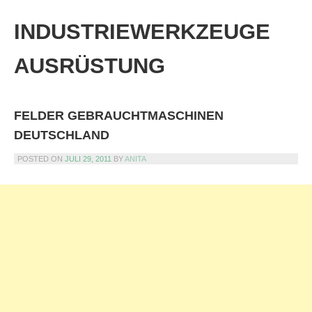
Skip
to
INDUSTRIEWERKZEUGE
content
AUSRÜSTUNG
FELDER GEBRAUCHTMASCHINEN
DEUTSCHLAND
POSTED ON
JULI 29, 2011
BY
ANITA