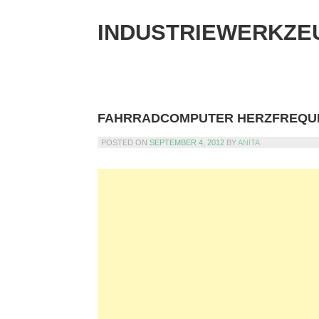
Skip
to
INDUSTRIEWERKZE
content
FAHRRADCOMPUTER HERZFREQU
POSTED ON
SEPTEMBER 4, 2012
BY
ANITA