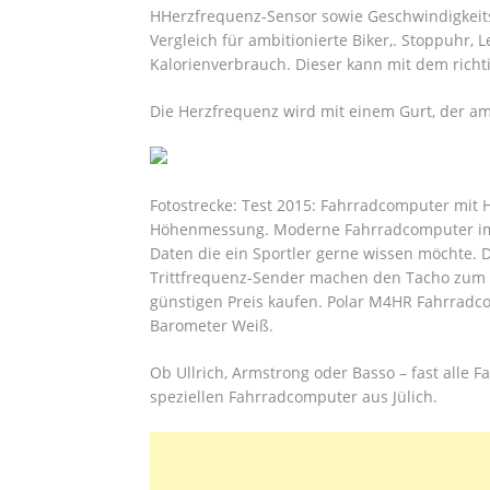
HHerzfrequenz-Sensor sowie Geschwindigkeits-
Vergleich für ambitionierte Biker,. Stoppuhr,
Kalorienverbrauch. Dieser kann mit dem rich
Die Herzfrequenz wird mit einem Gurt, der am
Fotostrecke: Test 2015: Fahrradcomputer mit
Höhenmessung. Moderne Fahrradcomputer im T
Daten die ein Sportler gerne wissen möchte.
Trittfrequenz-Sender machen den Tacho zum o
günstigen Preis kaufen. Polar M4HR Fahrrad
Barometer Weiß.
Ob Ullrich, Armstrong oder Basso – fast alle F
speziellen Fahrradcomputer aus Jülich.