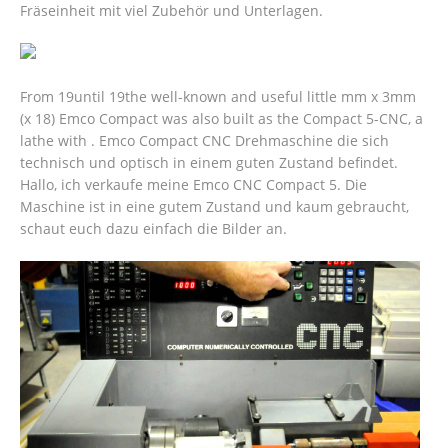
Fräseinheit mit viel Zubehör und Unterlagen.
From 19until 19the well-known and useful little mm x 3mm
(x 18) Emco Compact was also built as the Compact 5-CNC, a
lathe with . Emco Compact CNC Drehmaschine die sich
technisch und optisch in einem guten Zustand befindet.
Hallo, ich verkaufe meine Emco CNC Compact 5. Die
Maschine ist in eine gutem Zustand und kaum gebraucht,
schaut euch dazu einfach die Bilder an.