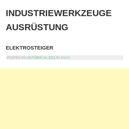
Skip
to
INDUSTRIEWERKZEUGE
content
AUSRÜSTUNG
ELEKTROSTEIGER
POSTED ON
OKTOBER 19, 2012
BY
ANITA