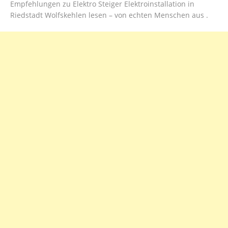
Empfehlungen zu Elektro Steiger Elektroinstallation in
Riedstadt Wolfskehlen lesen – von echten Menschen aus .