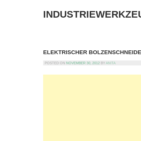
Skip
to
INDUSTRIEWERKZE
content
ELEKTRISCHER BOLZENSCHNEID
POSTED ON
NOVEMBER 30, 2012
BY
ANITA