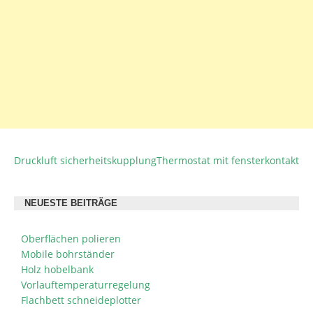
Druckluft sicherheitskupplung
Thermostat mit fensterkontakt
BEITRAGSNAVIGATION
NEUESTE BEITRÄGE
Oberflächen polieren
Mobile bohrständer
Holz hobelbank
Vorlauftemperaturregelung
Flachbett schneideplotter