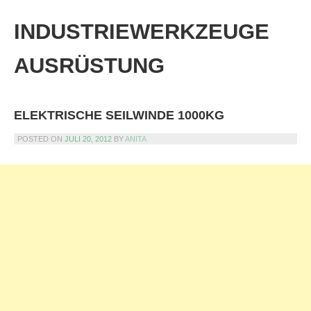
Skip
to
INDUSTRIEWERKZEUGE
content
AUSRÜSTUNG
ELEKTRISCHE SEILWINDE 1000KG
POSTED ON
JULI 20, 2012
BY
ANITA