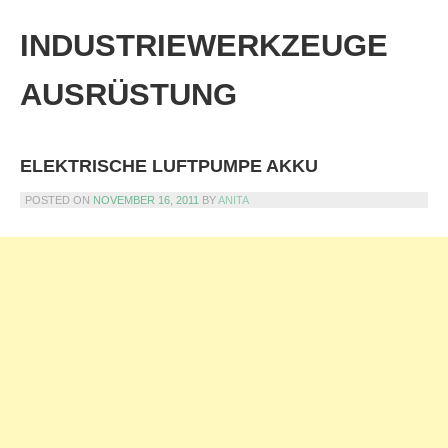
Skip
to
INDUSTRIEWERKZEUGE
content
AUSRÜSTUNG
ELEKTRISCHE LUFTPUMPE AKKU
POSTED ON
NOVEMBER 16, 2011
BY
ANITA