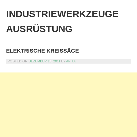
Skip
to
INDUSTRIEWERKZEUGE
content
AUSRÜSTUNG
ELEKTRISCHE KREISSÄGE
POSTED ON
DEZEMBER 13, 2011
BY
ANITA