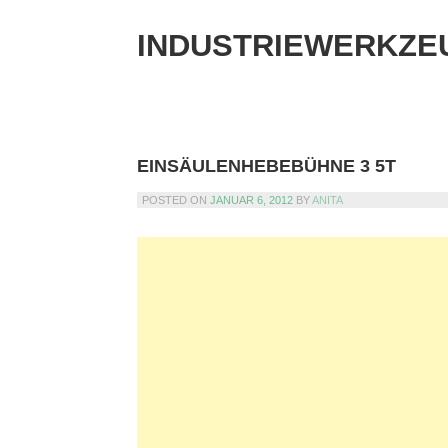
Skip
to
INDUSTRIEWERKZE
content
EINSÄULENHEBEBÜHNE 3 5T
POSTED ON
JANUAR 6, 2012
BY
ANITA