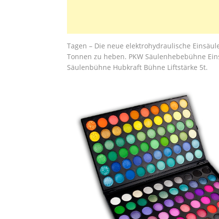
Tagen – Die neue elektrohydraulische Einsäul
Tonnen zu heben. PKW Säulenhebebühne Ei
Säulenbühne Hubkraft Bühne Liftstärke 5t.