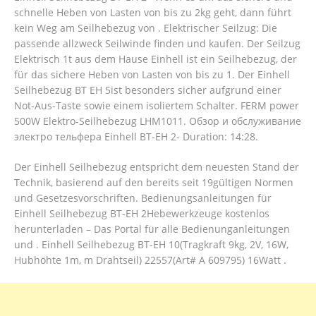
schnelle Heben von Lasten von bis zu 2kg geht, dann führt
kein Weg am Seilhebezug von . Elektrischer Seilzug: Die
passende allzweck Seilwinde finden und kaufen. Der Seilzug
Elektrisch 1t aus dem Hause Einhell ist ein Seilhebezug, der
für das sichere Heben von Lasten von bis zu 1. Der Einhell
Seilhebezug BT EH 5ist besonders sicher aufgrund einer
Not-Aus-Taste sowie einem isoliertem Schalter. FERM power
500W Elektro-Seilhebezug LHM1011. Обзор и обслуживание
электро тельфера Einhell BT-EH 2- Duration: 14:28.
Der Einhell Seilhebezug entspricht dem neuesten Stand der
Technik, basierend auf den bereits seit 19gültigen Normen
und Gesetzesvorschriften. Bedienungsanleitungen für
Einhell Seilhebezug BT-EH 2Hebewerkzeuge kostenlos
herunterladen – Das Portal für alle Bedienunganleitungen
und . Einhell Seilhebezug BT-EH 10(Tragkraft 9kg, 2V, 16W,
Hubhöhte 1m, m Drahtseil) 22557(Art# A 609795) 16Watt .