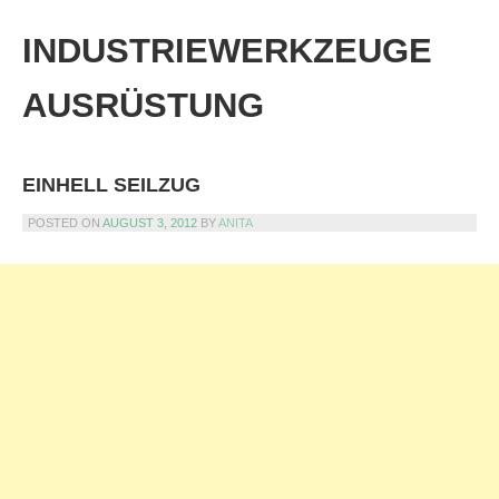
Skip
to
INDUSTRIEWERKZEUGE
content
AUSRÜSTUNG
EINHELL SEILZUG
POSTED ON
AUGUST 3, 2012
BY
ANITA