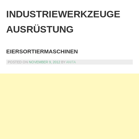
Skip
to
INDUSTRIEWERKZEUGE
content
AUSRÜSTUNG
EIERSORTIERMASCHINEN
POSTED ON
NOVEMBER 9, 2012
BY
ANITA