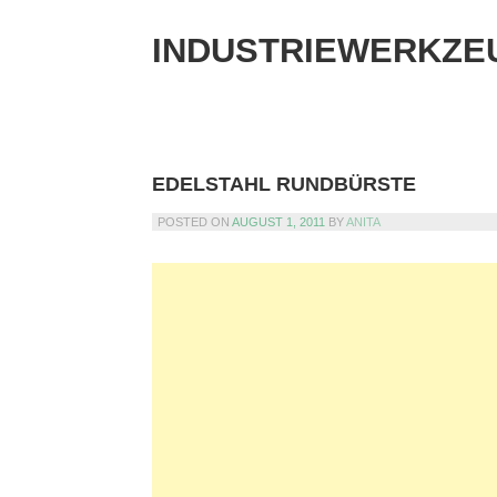
Skip
to
INDUSTRIEWERKZE
content
EDELSTAHL RUNDBÜRSTE
POSTED ON
AUGUST 1, 2011
BY
ANITA