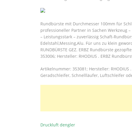
Rundbürste mit Durchmesser 100mm für Schlei
professioneller Partner in Sachen Werkzeug –
– Leistungsstark – zuverlässig Schaft-Rundbür
Edelstahl,Messing,Alu. Für uns zu klein gewo
RUNDBÜRSTE GEZ. ERBZ Rundbürste gezopfter D
353006; Hersteller: RHODIUS . ERBZ Rundbürste
Artikelnummer: 353081; Hersteller: RHODIUS .
Geradschleifer, Schnellläufer, Luftschleifer o
Druckluft dengler
BEITRAGSNAVIGATION