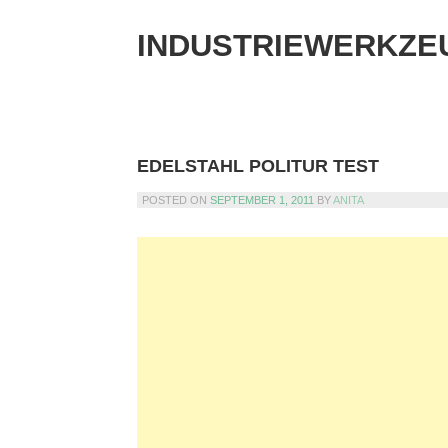
Skip
to
INDUSTRIEWERKZE
content
EDELSTAHL POLITUR TEST
POSTED ON
SEPTEMBER 1, 2011
BY
ANITA