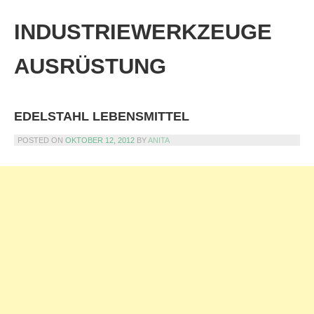
Skip
to
INDUSTRIEWERKZEUGE
content
AUSRÜSTUNG
EDELSTAHL LEBENSMITTEL
POSTED ON
OKTOBER 12, 2012
BY
ANITA