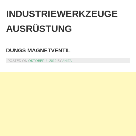
Skip
to
INDUSTRIEWERKZEUGE
content
AUSRÜSTUNG
DUNGS MAGNETVENTIL
POSTED ON
OKTOBER 4, 2012
BY
ANITA