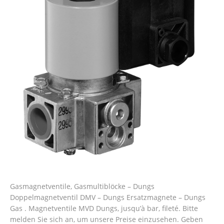
Gasmagnetventile, Gasmultiblöcke – Dungs
Doppelmagnetventil DMV – Dungs Ersatzmagnete – Dungs
Gas . Magnetventile MVD Dungs, jusqu’à bar, fileté. Bitte
melden Sie sich an, um unsere Preise einzusehen. Geben