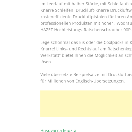
im Leerlauf mit halber Stärke, mit Schleifaufs
Knarre Schleifen. Druckluft-Knarre Druckluftw
kosteneffiziente Druckluftpistolen für Ihren 
professionellen Produkten mit hoher . Wodra
HAZET Hochleistungs-Ratschenschrauber 90P-
Lege schonmal das Eis oder die Coolpacks in
Knarre! Links- und Rechtslauf am Ratschenko
Werkstatt” bietet Ihnen die Möglichkeit an sc
lösen.
Viele übersetzte Beispielsätze mit Druckluft
für Millionen von Englisch-Übersetzungen.
Husqvarna leipzig
BEITRAGSNAVIGATION