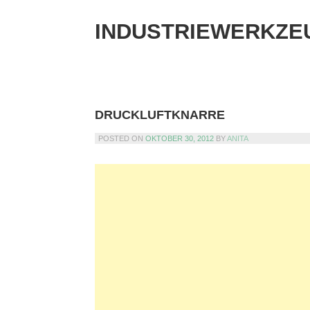
Skip
to
INDUSTRIEWERKZE
content
DRUCKLUFTKNARRE
POSTED ON
OKTOBER 30, 2012
BY
ANITA