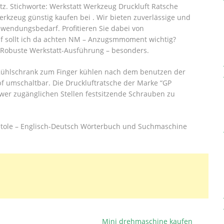
atz. Stichworte: Werkstatt Werkzeug Druckluft Ratsche
erkzeug günstig kaufen bei . Wir bieten zuverlässige und
Anwendungsbedarf. Profitieren Sie dabei von
uf sollt ich da achten NM – Anzugsmmoment wichtig?
Robuste Werkstatt-Ausführung – besonders.
 Kühlschrank zum Finger kühlen nach dem benutzen der
pf umschaltbar.
Die Druckluftratsche der Marke “GP
hwer zugänglichen Stellen festsitzende Schrauben zu
pistole – Englisch-Deutsch Wörterbuch und Suchmaschine
Mini drehmaschine kaufen