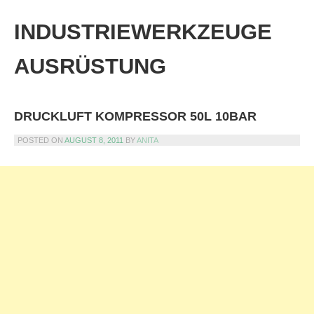
Skip
to
INDUSTRIEWERKZEUGE
content
AUSRÜSTUNG
DRUCKLUFT KOMPRESSOR 50L 10BAR
POSTED ON
AUGUST 8, 2011
BY
ANITA