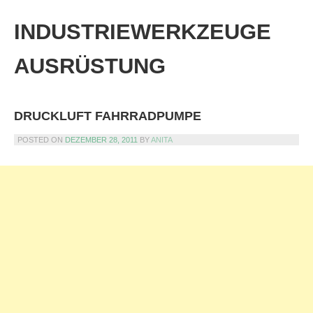
Skip
to
INDUSTRIEWERKZEUGE
content
AUSRÜSTUNG
DRUCKLUFT FAHRRADPUMPE
POSTED ON
DEZEMBER 28, 2011
BY
ANITA