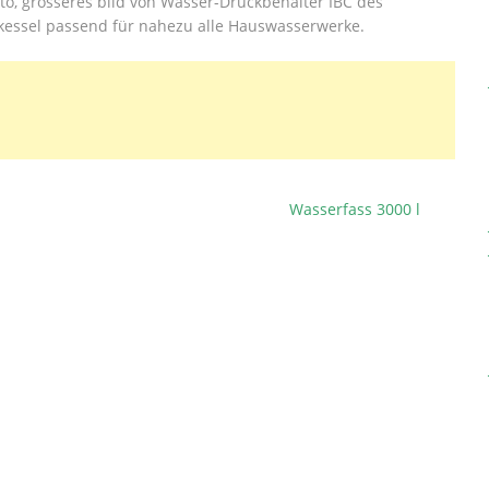
to, grösseres bild von Wasser-Druckbehälter IBC des
nkessel passend für nahezu alle Hauswasserwerke.
Wasserfass 3000 l