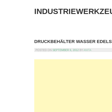
Skip
to
INDUSTRIEWERKZE
content
DRUCKBEHÄLTER WASSER EDELS
POSTED ON
SEPTEMBER 6, 2012
BY
ANITA