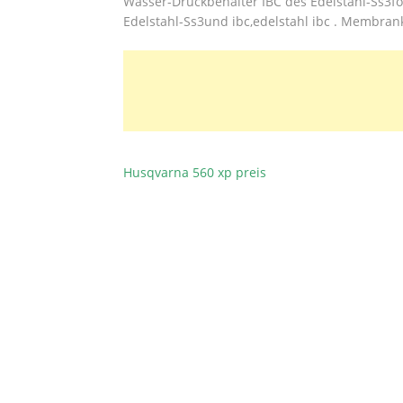
Wasser-Druckbehälter IBC des Edelstahl-Ss3fo
Edelstahl-Ss3und ibc,edelstahl ibc . Membra
Husqvarna 560 xp preis
BEITRAGSNAVIGATION