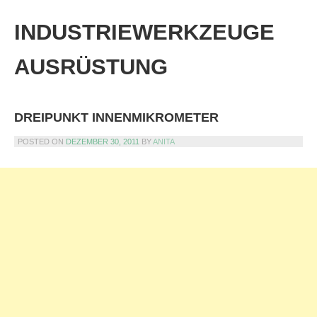
Skip
to
INDUSTRIEWERKZEUGE
content
AUSRÜSTUNG
DREIPUNKT INNENMIKROMETER
POSTED ON
DEZEMBER 30, 2011
BY
ANITA