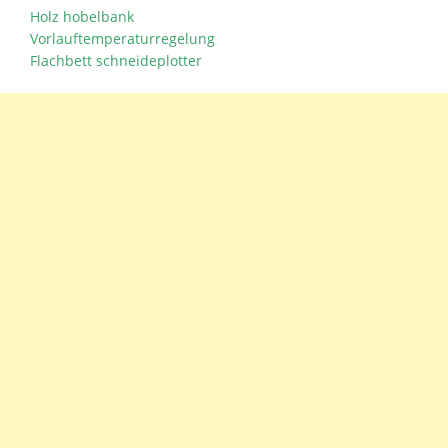
Holz hobelbank
Vorlauftemperaturregelung
Flachbett schneideplotter