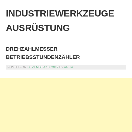
Skip
to
INDUSTRIEWERKZEUGE
content
AUSRÜSTUNG
DREHZAHLMESSER
BETRIEBSSTUNDENZÄHLER
POSTED ON
DEZEMBER 18, 2012
BY
ANITA