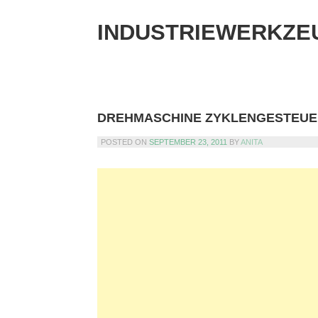
Skip
to
INDUSTRIEWERKZE
content
DREHMASCHINE ZYKLENGESTEUE
POSTED ON
SEPTEMBER 23, 2011
BY
ANITA