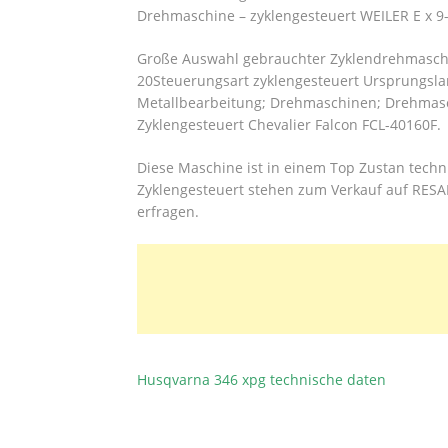
Drehmaschine – zyklengesteuert WEILER E x 9-
Große Auswahl gebrauchter Zyklendrehmaschin
20Steuerungsart zyklengesteuert Ursprungslan
Metallbearbeitung; Drehmaschinen; Drehmasc
Zyklengesteuert Chevalier Falcon FCL-40160F.
Diese Maschine ist in einem Top Zustan tech
Zyklengesteuert stehen zum Verkauf auf RESAL
erfragen.
Husqvarna 346 xpg technische daten
BEITRAGSNAVIGATION