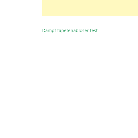
Dampf tapetenablöser test
BEITRAGSNAVIGATION