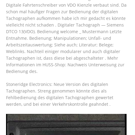
Digitale Fahrtenschreiber von VDO Kienzle verbaut sind. Da
schon mal häufiger Fragen zur Bedienung der digitalen
Tachographen aufkommen habe ich mir gedacht es könnte
vielleicht nicht schaden . Digitaler Tachograph — Siemens
DTCO 13(VDO). Bedienung welcome _ Mustermann Letzte
Entnahme. Bedienung; Manipulationen; Unfall- und
Arbeitszeitauswertung; Siehe auch; Literatur; Belege;
Weblinks. Nachteil einiger modularer und auch digitaler
Tachographen ist, dass diese bei abgeschalteter .
Mehr
Informationen im HUSS-Shop: Nachweis Unterweisung zur
Bedienung des.
Stoneridge Electronics: Neue Version des digitalen
Tachographen. Streng genommen könnte dies als
Fehlbedienung des digitalen Tachographen gewertet
werden, und bei einer Verkehrskontrolle geahndet .