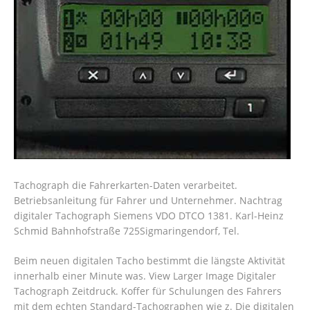
Tachograph die Fahrerkarten-Daten verarbeitet.
Betriebsanleitung für Fahrer und Unternehmer. Nachtrag
digitaler Tachograph Siemens VDO DTCO 1381. Karl-Heinz
Schmid Bahnhofstraße 725Sigmaringendorf, Tel.
Beim neuen digitalen Tacho bestimmt die längste Aktivität
innerhalb einer Minute was. View Larger Image Digitaler
Tachograph Zeitdruck. Koffer für Schulungen des Fahrers
mit dem echten Standard-Tachographen wie z. Die digitalen