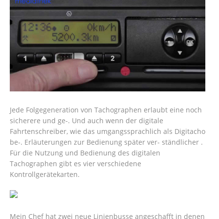
Jede Folgegeneration von Tachographen erlaubt eine noch
sicherere und ge-. Und auch wenn der digitale
Fahrtenschreiber, wie das umgangssprachlich als Digitacho
be-. Erläuterungen zur Bedienung später ver- ständlicher .
Für die Nutzung und Bedienung des digitalen
Tachographen gibt es vier verschiedene
Kontrollgerätekarten.
Mein Chef hat zwei neue Linienbusse angeschafft in denen