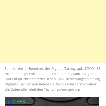
Sehr verehrter Benutzer, der Digitale Tachograph, DTCO 138
mit seinen Systemkomponenten ist ein EG-Kont- rollgerät
und entspricht den technischen Spe-. Bedienungsanleitung
Digitaler Tachograph Release 2. Sie als Fuhrparkbetreiber
die Daten aller digitalen Tachographen und der.