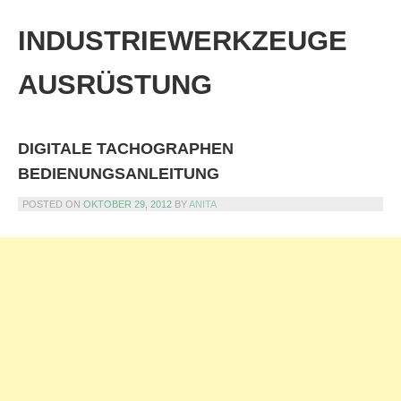
Skip
to
INDUSTRIEWERKZEUGE
content
AUSRÜSTUNG
DIGITALE TACHOGRAPHEN
BEDIENUNGSANLEITUNG
POSTED ON
OKTOBER 29, 2012
BY
ANITA