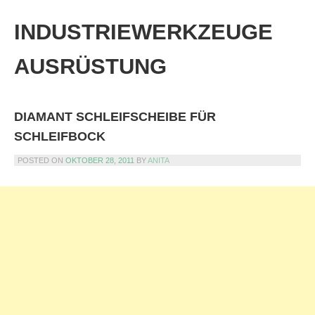
Skip
to
INDUSTRIEWERKZEUGE
content
AUSRÜSTUNG
DIAMANT SCHLEIFSCHEIBE FÜR
SCHLEIFBOCK
POSTED ON
OKTOBER 28, 2011
BY
ANITA