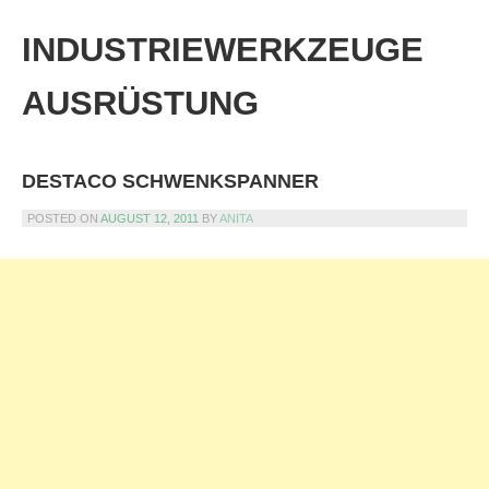
Skip
to
INDUSTRIEWERKZEUGE
content
AUSRÜSTUNG
DESTACO SCHWENKSPANNER
POSTED ON
AUGUST 12, 2011
BY
ANITA