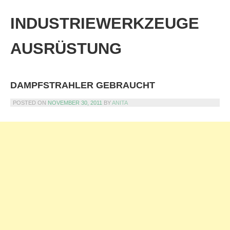
Skip
to
INDUSTRIEWERKZEUGE
content
AUSRÜSTUNG
DAMPFSTRAHLER GEBRAUCHT
POSTED ON
NOVEMBER 30, 2011
BY
ANITA