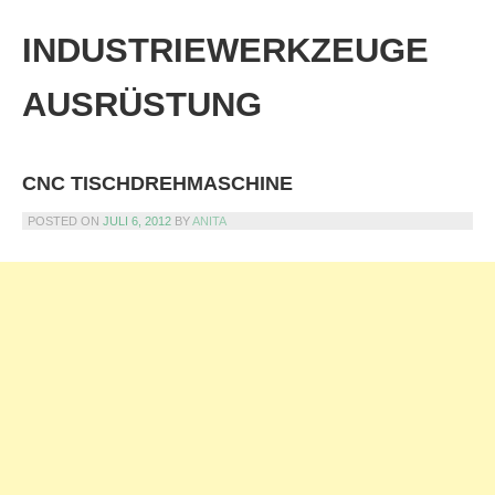
Skip
to
INDUSTRIEWERKZEUGE
content
AUSRÜSTUNG
CNC TISCHDREHMASCHINE
POSTED ON
JULI 6, 2012
BY
ANITA