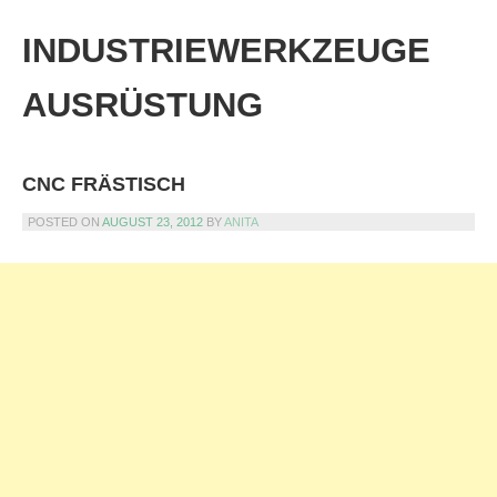
Skip
to
INDUSTRIEWERKZEUGE
content
AUSRÜSTUNG
CNC FRÄSTISCH
POSTED ON
AUGUST 23, 2012
BY
ANITA