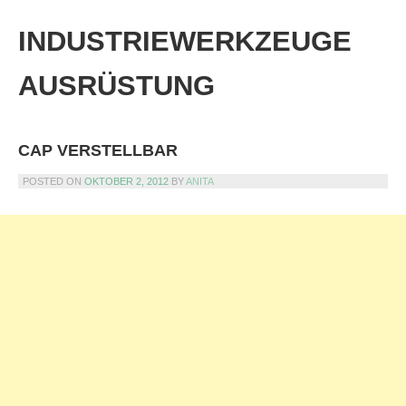
Skip
to
INDUSTRIEWERKZEUGE
content
AUSRÜSTUNG
CAP VERSTELLBAR
POSTED ON
OKTOBER 2, 2012
BY
ANITA