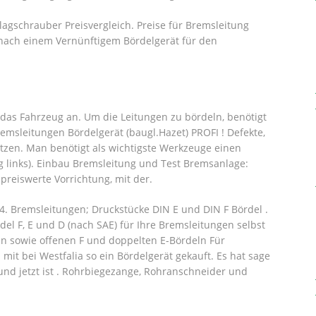
agschrauber Preisvergleich. Preise für Bremsleitung
r nach einem Vernünftigem Bördelgerät für den
t das Fahrzeug an. Um die Leitungen zu bördeln, benötigt
msleitungen Bördelgerät (baugl.Hazet) PROFI ! Defekte,
etzen. Man benötigt als wichtigste Werkzeuge einen
 links). Einbau Bremsleitung und Test Bremsanlage:
preiswerte Vorrichtung, mit der.
. Bremsleitungen; Druckstücke DIN E und DIN F Bördel .
el F, E und D (nach SAE) für Ihre Bremsleitungen selbst
eln sowie offenen F und doppelten E-Bördeln Für
it bei Westfalia so ein Bördelgerät gekauft. Es hat sage
nd jetzt ist . Rohrbiegezange, Rohranschneider und