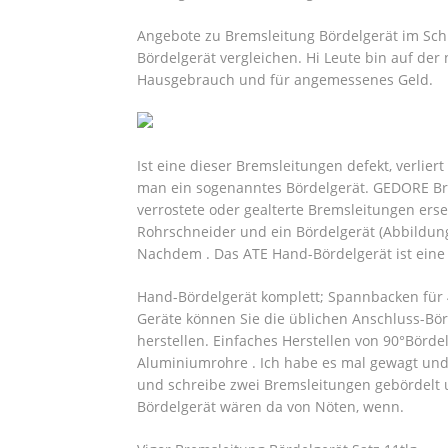
Angebote zu Bremsleitung Bördelgerät im Schl
Bördelgerät vergleichen. Hi Leute bin auf de
Hausgebrauch und für angemessenes Geld.
Ist eine dieser Bremsleitungen defekt, verlier
man ein sogenanntes Bördelgerät. GEDORE Bre
verrostete oder gealterte Bremsleitungen ers
Rohrschneider und ein Bördelgerät (Abbildung
Nachdem . Das ATE Hand-Bördelgerät ist eine 
Hand-Bördelgerät komplett; Spannbacken für 4
Geräte können Sie die üblichen Anschluss-Börd
herstellen. Einfaches Herstellen von 90°Börd
Aluminiumrohre . Ich habe es mal gewagt und m
und schreibe zwei Bremsleitungen gebördelt u
Bördelgerät wären da von Nöten, wenn.