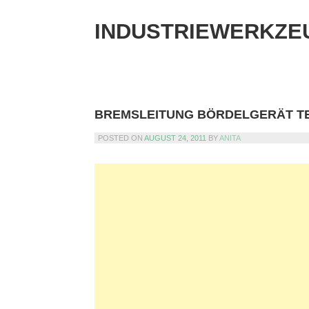
Skip
to
INDUSTRIEWERKZE
content
BREMSLEITUNG BÖRDELGERÄT T
POSTED ON
AUGUST 24, 2011
BY
ANITA