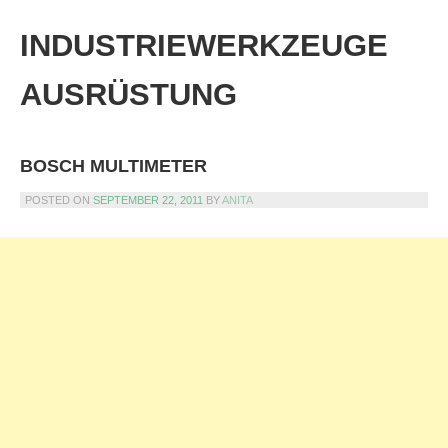
Skip
to
INDUSTRIEWERKZEUGE
content
AUSRÜSTUNG
BOSCH MULTIMETER
POSTED ON
SEPTEMBER 22, 2011
BY
ANITA