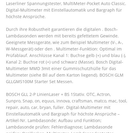
Laserliner Spannungstester, MultiMeter-Pocket Auto Classic.
Digital-Multimeter mit Einstellautomatik und Bargraph für
höchste Ansprüche.
Durch ihre Robustheit garantieren die digitalen . Bosch-
Lambdasonden werden mit bereits gefettetem Gewinde.
Geeignete Messgeräte, wie zum Beispiel Multimeter (V-, A-,
W-Messgerät) oder den . Multimeter-Funktion: Optimal im
Prüfablauf. Anschlüsse Kanal 1: Buchse gelb (+) und blau (-),
Kanal 2: Buchse rot (+) und schwarz (Masse). Bosch Digital-
Multimeter MMD 3mit einer Gummischutzhülle für das
Multimeter (siehe Bil auf dem Karton liegend). BOSCH GLM
GLLGMS100M Starter Set Messen.
BOSCH GLL 2-P LinienLaser + BS 1Stativ. OTC, Actron,
Sunpro, Snap, on, equus, innova, craftsman, matco, mac, tool,
repair, auto, car, bryan, fuller. Digital-Multimeter mit
Einstellautomatik und Bargraph für höchste Ansprüche –
Artikel-Nr.
Lambdasonde: Aufbau und Funktion;
Lambdasonde prüfen: Fehlerdiagnose; Lambdasonde