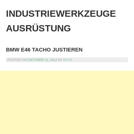
Skip
to
INDUSTRIEWERKZEUGE
content
AUSRÜSTUNG
BMW E46 TACHO JUSTIEREN
POSTED ON
OKTOBER 11, 2012
BY
ANITA