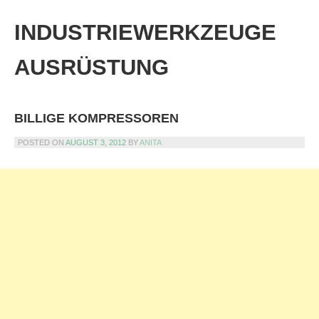
Skip
to
INDUSTRIEWERKZEUGE
content
AUSRÜSTUNG
BILLIGE KOMPRESSOREN
POSTED ON
AUGUST 3, 2012
BY
ANITA