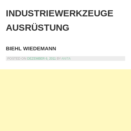
Skip
to
INDUSTRIEWERKZEUGE
content
AUSRÜSTUNG
BIEHL WIEDEMANN
POSTED ON
DEZEMBER 6, 2011
BY
ANITA