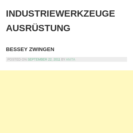
Skip
to
INDUSTRIEWERKZEUGE
content
AUSRÜSTUNG
BESSEY ZWINGEN
POSTED ON
SEPTEMBER 22, 2011
BY
ANITA