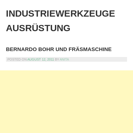
Skip
to
INDUSTRIEWERKZEUGE
content
AUSRÜSTUNG
BERNARDO BOHR UND FRÄSMASCHINE
POSTED ON
AUGUST 12, 2011
BY
ANITA