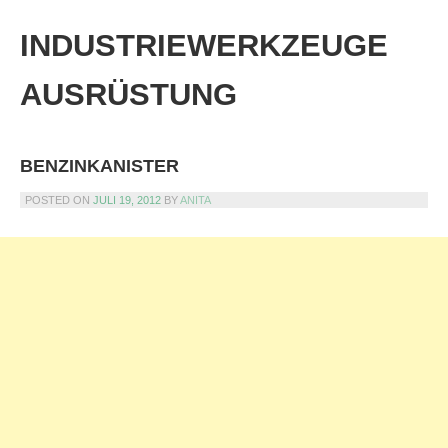
Skip
to
INDUSTRIEWERKZEUGE
content
AUSRÜSTUNG
BENZINKANISTER
POSTED ON
JULI 19, 2012
BY
ANITA