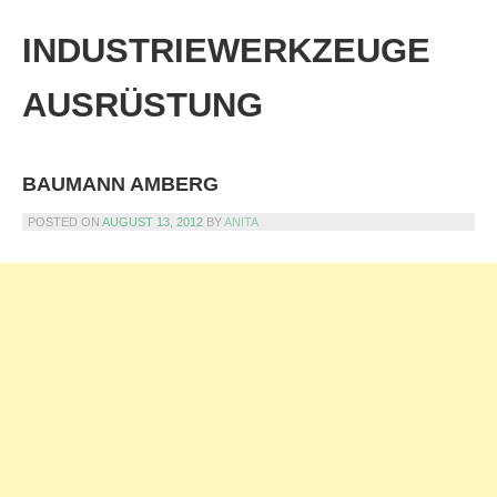
Skip
to
INDUSTRIEWERKZEUGE
content
AUSRÜSTUNG
BAUMANN AMBERG
POSTED ON
AUGUST 13, 2012
BY
ANITA