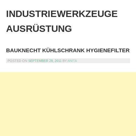
Skip
to
INDUSTRIEWERKZEUGE
content
AUSRÜSTUNG
BAUKNECHT KÜHLSCHRANK HYGIENEFILTER
POSTED ON
SEPTEMBER 28, 2011
BY
ANITA