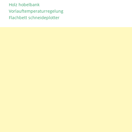
Holz hobelbank
Vorlauftemperaturregelung
Flachbett schneideplotter