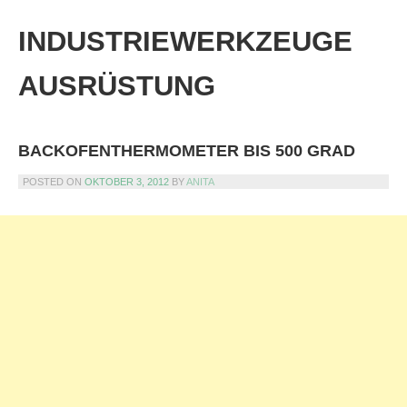
Skip
to
INDUSTRIEWERKZEUGE
content
AUSRÜSTUNG
BACKOFENTHERMOMETER BIS 500 GRAD
POSTED ON
OKTOBER 3, 2012
BY
ANITA