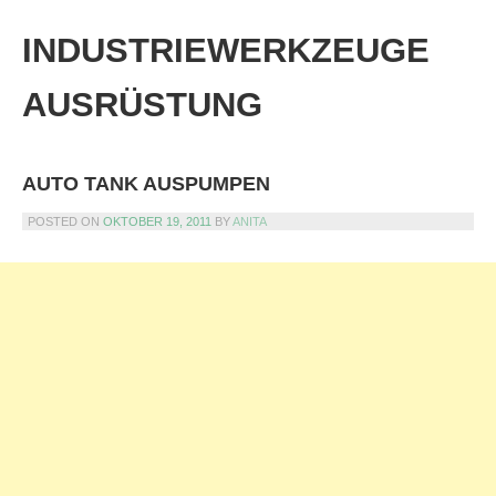
Skip
to
INDUSTRIEWERKZEUGE
content
AUSRÜSTUNG
AUTO TANK AUSPUMPEN
POSTED ON
OKTOBER 19, 2011
BY
ANITA