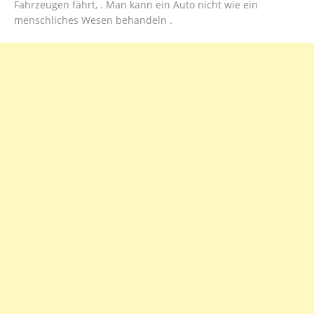
Fahrzeugen fährt, . Man kann ein Auto nicht wie ein
menschliches Wesen behandeln .