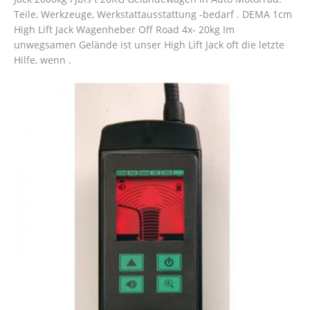
Teile, Werkzeuge, Werkstattausstattung -bedarf . DEMA 1cm
High Lift Jack Wagenheber Off Road 4x- 20kg Im
unwegsamen Gelände ist unser High Lift Jack oft die letzte
Hilfe, wenn .