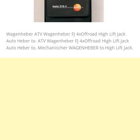
Wagenheber ATV Wagenheber FJ 4xOffroad High Lift Jack
Auto Heber to. ATV Wagenheber FJ 4xOffroad High Lift Jack
Auto Heber to. Mechanischer WAGENHEBER to High Lift Jack.