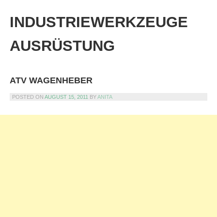
Skip
to
INDUSTRIEWERKZEUGE
content
AUSRÜSTUNG
ATV WAGENHEBER
POSTED ON
AUGUST 15, 2011
BY
ANITA