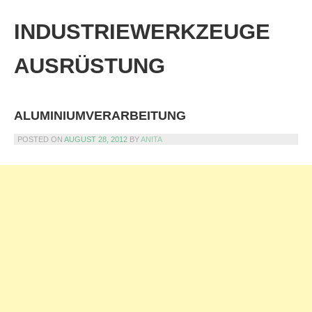
Skip
to
INDUSTRIEWERKZEUGE
content
AUSRÜSTUNG
ALUMINIUMVERARBEITUNG
POSTED ON
AUGUST 28, 2012
BY
ANITA