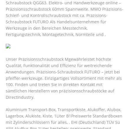
Schraubstock QGG63. Elektro- und Handwerkzeuge online –
Präzisionsschraubstock 60mm Spannweite. MMO Präzisions-
Schleif- und Kontrollschraubstock mit ca. Präzisions-
Schraubstock FUTURO Als Handelsunternehmen für
Werkzeuge in den Bereichen Messtechnik,
Fertigungstechnik, Montagetechnik, Normteile und .
Unser Präzisionsschraubstock Mgewährleistet höchste
Qualität, Funktionalität und Effizienz für weitreichende
Anwendungen. Präzisions-Schraubstock FUTURO – jetzt bei
pfeiffer-werkzeuge. Einzigartiges Vollsortiment mit mehr als
100. Finden und treten Sie in direkten Kontakt mit
sämtlichen Herstellern von präzisionsschraubstöcke auf
DirectIndustry.
Aluminium Transport-Box, Transportkiste, Alukoffer, Alubox,
Lagerbox, Alukiste, Kiste, 1Liter B1Preiswerte Standardboxen
mit Zylinderschlössern für alles, .
EHI (Deutschland) TÜV Sü
Allit AluPlus Box 1Liter bestellen: preiswerte. Standard-