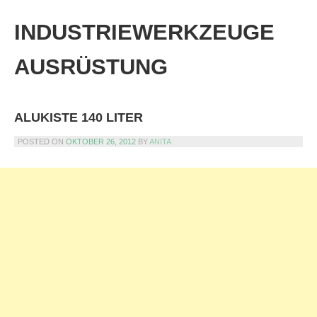
Skip
to
INDUSTRIEWERKZEUGE
content
AUSRÜSTUNG
ALUKISTE 140 LITER
POSTED ON
OKTOBER 26, 2012
BY
ANITA