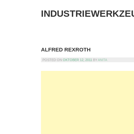
Skip
to
INDUSTRIEWERKZE
content
ALFRED REXROTH
POSTED ON
OKTOBER 12, 2011
BY
ANITA