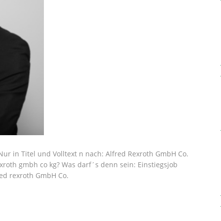
ur in Titel und Volltext n nach: Alfred Rexroth GmbH Co.
rexroth gmbh co kg? Was darf´s denn sein: Einstiegsjob
fred rexroth GmbH Co.