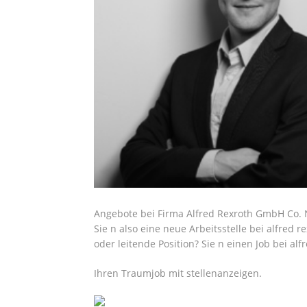
Angebote bei Firma Alfred Rexroth GmbH Co. N
Sie n also eine neue Arbeitsstelle bei alfred 
oder leitende Position? Sie n einen Job bei al
Ihren Traumjob mit stellenanzeigen.