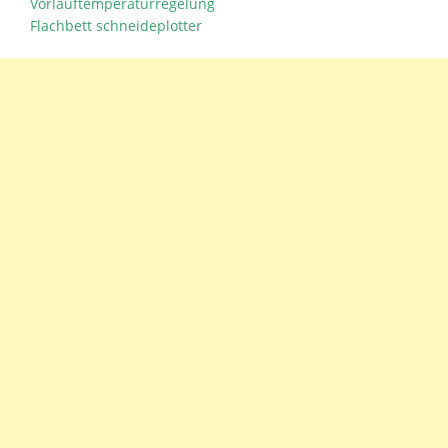
Vorlauftemperaturregelung
Flachbett schneideplotter