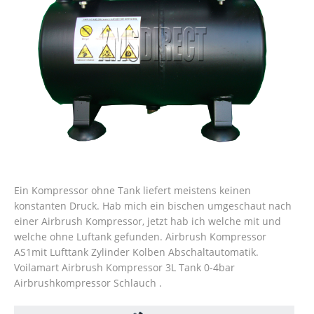
Ein Kompressor ohne Tank liefert meistens keinen
konstanten Druck. Hab mich ein bischen umgeschaut nach
einer Airbrush Kompressor, jetzt hab ich welche mit und
welche ohne Luftank gefunden. Airbrush Kompressor
AS1mit Lufttank Zylinder Kolben Abschaltautomatik.
Voilamart Airbrush Kompressor 3L Tank 0-4bar
Airbrushkompressor Schlauch .