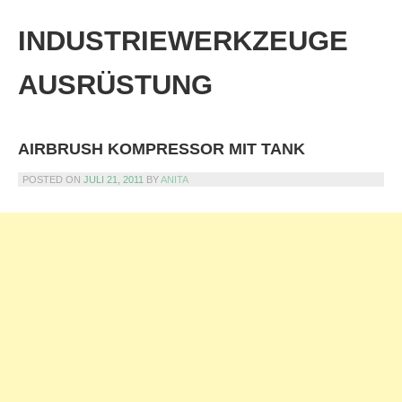
Skip
to
INDUSTRIEWERKZEUGE
content
AUSRÜSTUNG
AIRBRUSH KOMPRESSOR MIT TANK
POSTED ON
JULI 21, 2011
BY
ANITA